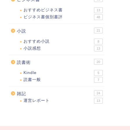
おすすめビジネス書
13
ビジネス書個別書評
48
小説
21
おすすめ小説
8
小説感想
13
読書術
20
Kindle
5
読書一般
7
雑記
24
運営レポート
13