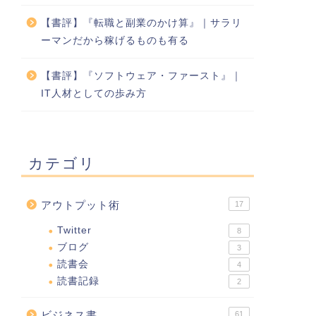
【書評】『転職と副業のかけ算』｜サラリ
ーマンだから稼げるものも有る
【書評】『ソフトウェア・ファースト』｜
IT人材としての歩み方
カテゴリ
アウトプット術
17
Twitter
8
ブログ
3
読書会
4
読書記録
2
ビジネス書
61