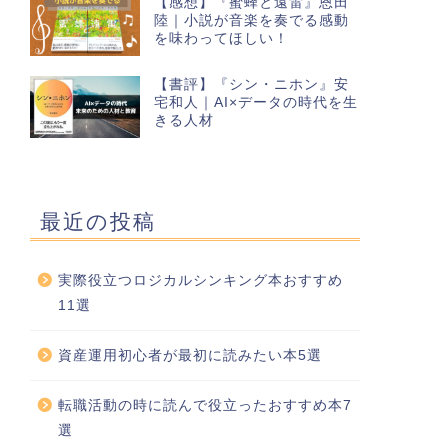
【感想】『蜜蜂と遠雷』恩田
陸｜小説が音楽を奏でる感動
を味わってほしい！
【書評】『シン・ニホン』安
宅和人｜AI×データの時代を生
きる人材
最近の投稿
実際役立つロジカルシンキング本おすすめ
11選
資産運用初心者が最初に読みたい本5選
転職活動の時に読んで役立ったおすすめ本7
選