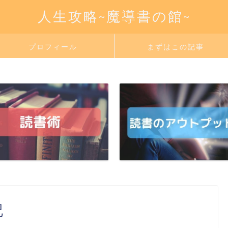
人生攻略~魔導書の館~
プロフィール
まずはこの記事
記