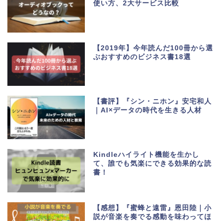
使い方、2大サービス比較
【2019年】今年読んだ100冊から選
ぶおすすめのビジネス書18選
【書評】『シン・ニホン』安宅和人
｜AI×データの時代を生きる人材
Kindleハイライト機能を生かし
て、誰でも気楽にできる効果的な読
書！
【感想】『蜜蜂と遠雷』恩田陸｜小
説が音楽を奏でる感動を味わってほ