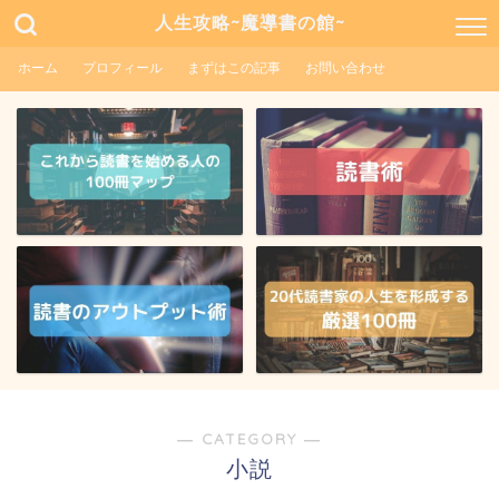
人生攻略~魔導書の館~
ホーム
プロフィール
まずはこの記事
お問い合わせ
― CATEGORY ―
小説