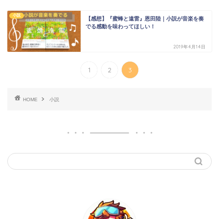
小説
【感想】『蜜蜂と遠雷』恩田陸｜小説が音楽を奏
でる感動を味わってほしい！
2019年4月14日
1
2
3
HOME
小説