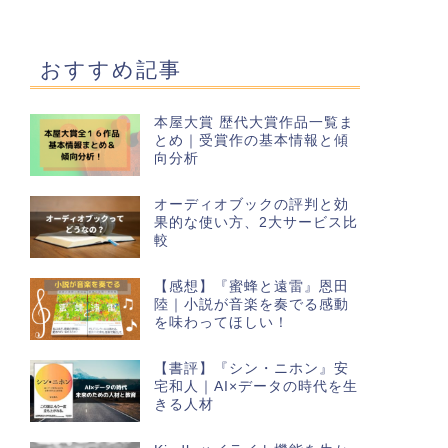
おすすめ記事
本屋大賞 歴代大賞作品一覧ま
とめ｜受賞作の基本情報と傾
向分析
オーディオブックの評判と効
果的な使い方、2大サービス比
較
【感想】『蜜蜂と遠雷』恩田
陸｜小説が音楽を奏でる感動
を味わってほしい！
【書評】『シン・ニホン』安
宅和人｜AI×データの時代を生
きる人材