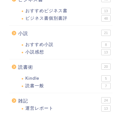
おすすめビジネス書
13
ビジネス書個別書評
48
小説
21
おすすめ小説
8
小説感想
13
読書術
20
Kindle
5
読書一般
7
雑記
24
運営レポート
13