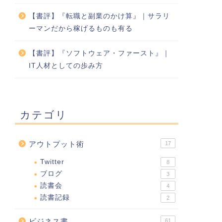
【書評】『転職と副業のかけ算』｜サラリ
ーマンだから稼げるものも有る
【書評】『ソフトウェア・ファースト』｜
IT人材としての歩み方
カテゴリ
アウトプット術
17
Twitter
8
ブログ
3
読書会
4
読書記録
2
ビジネス書
61