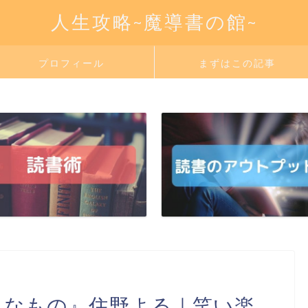
人生攻略~魔導書の館~
プロフィール
まずはこの記事
きなもの』住野よる｜笑い楽