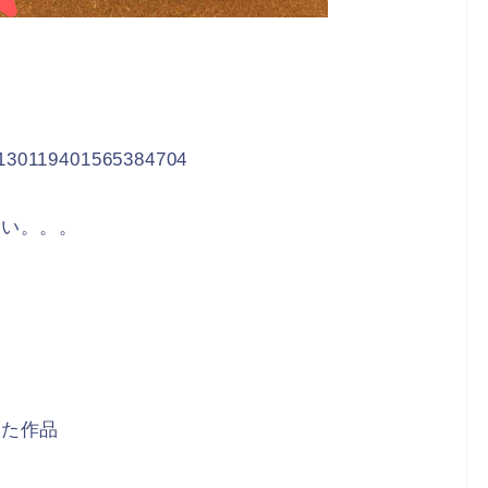
/1130119401565384704
ない。。。
いた作品
い