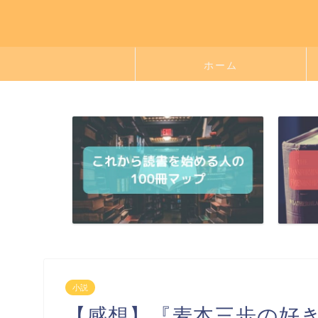
ホーム
小説
【感想】『麦本三歩の好