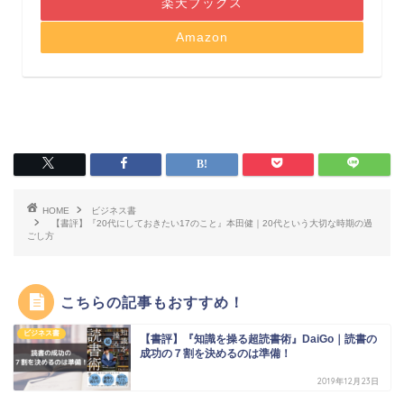
楽天ブックス
Amazon
HOME
ビジネス書
【書評】『20代にしておきたい17のこと』本田健｜20代という大切な時期の過
ごし方
こちらの記事もおすすめ！
ビジネス書
【書評】『知識を操る超読書術』DaiGo｜読書の
成功の７割を決めるのは準備！
2019年12月23日