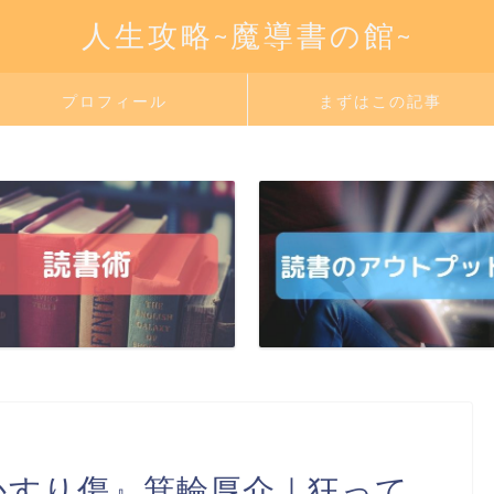
人生攻略~魔導書の館~
プロフィール
まずはこの記事
かすり傷』箕輪厚介｜狂って