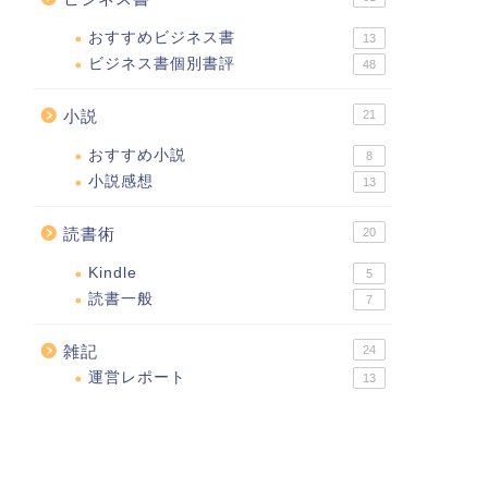
おすすめビジネス書
13
ビジネス書個別書評
48
小説
21
おすすめ小説
8
小説感想
13
読書術
20
Kindle
5
読書一般
7
雑記
24
運営レポート
13