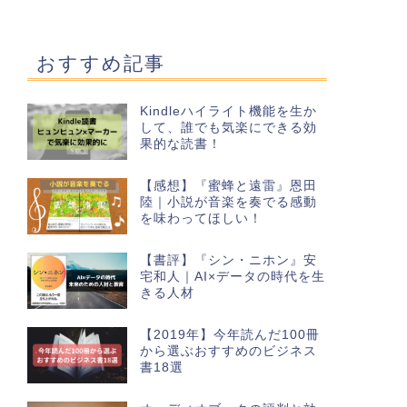
おすすめ記事
Kindleハイライト機能を生か
して、誰でも気楽にできる効
果的な読書！
【感想】『蜜蜂と遠雷』恩田
陸｜小説が音楽を奏でる感動
を味わってほしい！
【書評】『シン・ニホン』安
宅和人｜AI×データの時代を生
きる人材
【2019年】今年読んだ100冊
から選ぶおすすめのビジネス
書18選