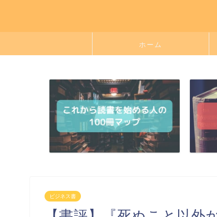
ホーム
ビジネス書
【書評】『死ぬこと以外