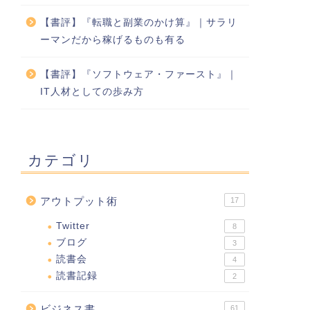
【書評】『転職と副業のかけ算』｜サラリ
ーマンだから稼げるものも有る
【書評】『ソフトウェア・ファースト』｜
IT人材としての歩み方
カテゴリ
アウトプット術
17
Twitter
8
ブログ
3
読書会
4
読書記録
2
ビジネス書
61