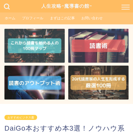
人生攻略~魔導書の館~
ホーム
プロフィール
まずはこの記事
お問い合わせ
おすすめビジネス書
DaiGo本おすすめ本3選！ノウハウ系