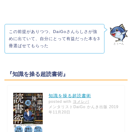
この前提がありつつ、DaiGoさんらしさが強
めに出ていて、自分にとって有益だった本を3
とぅーん
冊選ばせてもらった
『知識を操る超読書術』
知識を操る超読書術
posted with
ヨメレバ
メンタリストDaiGo かんき出版 2019
年11月20日