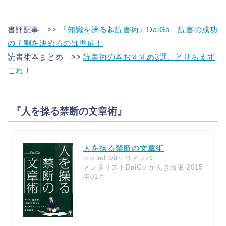
書評記事 >>
『知識を操る超読書術』DaiGo｜読書の成功
の７割を決めるのは準備！
読書術本まとめ >>
読書術の本おすすめ3選、とりあえず
これ！
『人を操る禁断の文章術』
人を操る禁断の文章術
posted with
ヨメレバ
メンタリストDaiGo かんき出版 2015
年01月