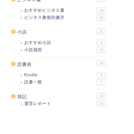
おすすめビジネス書
13
ビジネス書個別書評
48
小説
21
おすすめ小説
8
小説感想
13
読書術
20
Kindle
5
読書一般
7
雑記
24
運営レポート
13