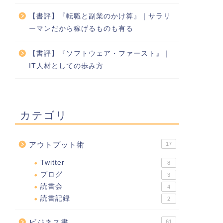
【書評】『転職と副業のかけ算』｜サラリ
ーマンだから稼げるものも有る
【書評】『ソフトウェア・ファースト』｜
IT人材としての歩み方
カテゴリ
アウトプット術
17
Twitter
8
ブログ
3
読書会
4
読書記録
2
ビジネス書
61