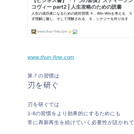
www.thun-fine.com
第７の習慣は
刃を研ぐ
刃を研ぐでは
1-6の習慣をより効果的にするためにも
常に再新再生を続けていく必要性が説かれ