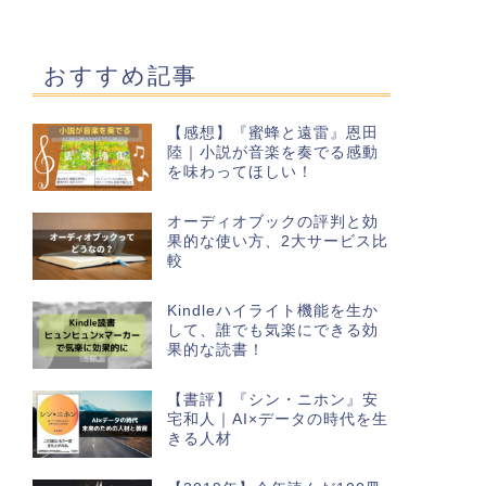
おすすめ記事
【感想】『蜜蜂と遠雷』恩田
陸｜小説が音楽を奏でる感動
を味わってほしい！
オーディオブックの評判と効
果的な使い方、2大サービス比
較
Kindleハイライト機能を生か
して、誰でも気楽にできる効
果的な読書！
【書評】『シン・ニホン』安
宅和人｜AI×データの時代を生
きる人材