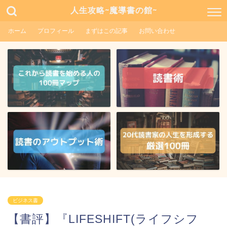
人生攻略~魔導書の館~
ホーム
プロフィール
まずはこの記事
お問い合わせ
ビジネス書
【書評】『LIFESHIFT(ライフシフ