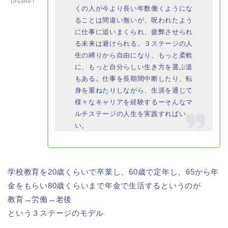
LIFESHIFT
くの人が今より長い年数働くようにな
ることは間違い無いが、呪われたよう
に仕事に追いまくられ、疲弊させられ
る未来は避けられる。３ステージの人
生の縛りから自由になり、もっと柔軟
に、もっと自分らしい生き方を選ぶ道
もある。仕事を長期間中断したり、転
身を重ねたりしながら、生涯を通じて
様々なキャリアを経験するーそんなマ
ルチステージの人生を実践すればい
い。
学校教育を20歳くらいで卒業し、60歳で定年し、65から年
金をもらい80歳くらいまで年金で生活するというのが
教育→労働→老後
という３ステージのモデル