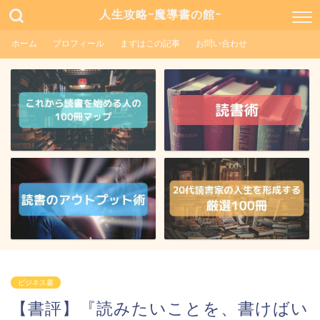
人生攻略~魔導書の館~
ホーム
プロフィール
まずはこの記事
お問い合わせ
ビジネス書
【書評】『読みたいことを、書けばい